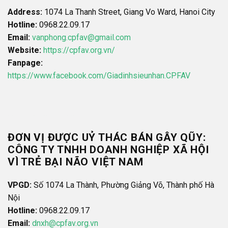
Address:
1074 La Thanh Street, Giang Vo Ward, Hanoi City
Hotline:
0968.22.09.17
Email:
vanphong.cpfav@gmail.com
Website:
https://cpfav.org.vn/
Fanpage:
https://www.facebook.com/Giadinhsieunhan.CPFAV
kèo nhà cái 5 chuẩn
ĐƠN VỊ ĐƯỢC UỶ THÁC BÁN GÂY QŨY:
CÔNG TY TNHH DOANH NGHIỆP XÃ HỘI
VÌ TRẺ BẠI NÃO VIỆT NAM
VPGD:
Số 1074 La Thành, Phường Giảng Võ, Thành phố Hà
Nội
Hotline:
0968.22.09.17
Email:
dnxh@cpfav.org.vn